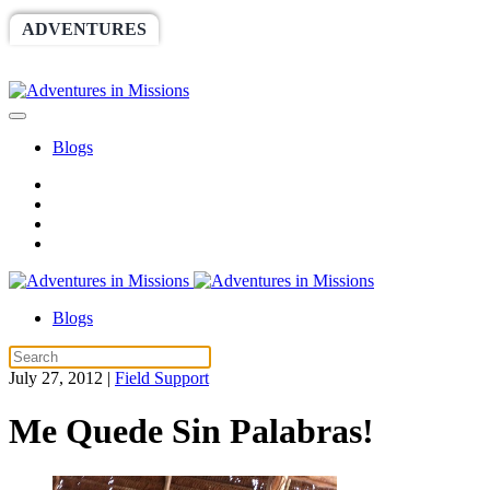
ADVENTURES
WORLDRACE
SETHBARNES
SPONSORSHIP
RELIEF
GIVING
STORE
Blogs
Blogs
July 27, 2012
|
Field Support
Me Quede Sin Palabras!