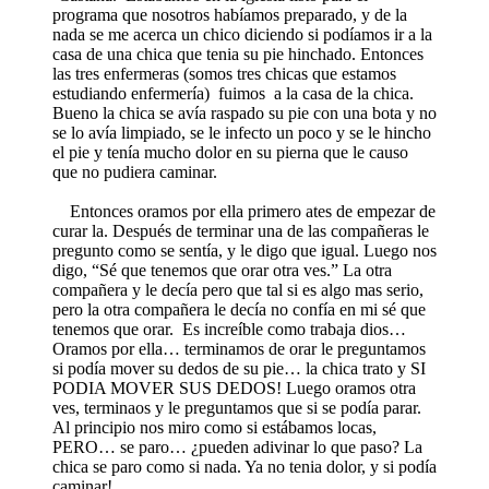
programa que nosotros habíamos preparado, y de la
nada se me acerca un chico diciendo si podíamos ir a la
casa de una chica que tenia su pie hinchado. Entonces
las tres enfermeras (somos tres chicas que estamos
estudiando enfermería) fuimos a la casa de la chica.
Bueno la chica se avía raspado su pie con una bota y no
se lo avía limpiado, se le infecto un poco y se le hincho
el pie y tenía mucho dolor en su pierna que le causo
que no pudiera caminar.
Entonces oramos por ella primero ates de empezar de
curar la. Después de terminar una de las compañeras le
pregunto como se sentía, y le digo que igual. Luego nos
digo, “Sé que tenemos que orar otra ves.” La otra
compañera y le decía pero que tal si es algo mas serio,
pero la otra compañera le decía no confía en mi sé que
tenemos que orar. Es increíble como trabaja dios…
Oramos por ella… terminamos de orar le preguntamos
si podía mover su dedos de su pie… la chica trato y SI
PODIA MOVER SUS DEDOS! Luego oramos otra
ves, terminaos y le preguntamos que si se podía parar.
Al principio nos miro como si estábamos locas,
PERO… se paro… ¿pueden adivinar lo que paso? La
chica se paro como si nada. Ya no tenia dolor, y si podía
caminar!