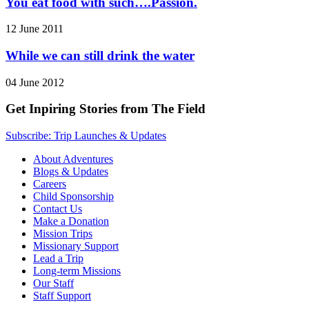
You eat food with such….Passion.
12 June 2011
While we can still drink the water
04 June 2012
Get Inpiring Stories from The Field
Subscribe: Trip Launches & Updates
About Adventures
Blogs & Updates
Careers
Child Sponsorship
Contact Us
Make a Donation
Mission Trips
Missionary Support
Lead a Trip
Long-term Missions
Our Staff
Staff Support