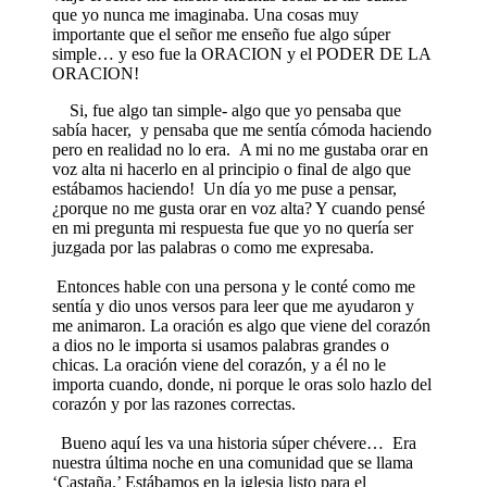
que yo nunca me imaginaba. Una cosas muy
importante que el señor me enseño fue algo súper
simple… y eso fue la ORACION y el PODER DE LA
ORACION!
Si, fue algo tan simple- algo que yo pensaba que
sabía hacer, y pensaba que me sentía cómoda haciendo
pero en realidad no lo era. A mi no me gustaba orar en
voz alta ni hacerlo en al principio o final de algo que
estábamos haciendo! Un día yo me puse a pensar,
¿porque no me gusta orar en voz alta? Y cuando pensé
en mi pregunta mi respuesta fue que yo no quería ser
juzgada por las palabras o como me expresaba.
Entonces hable con una persona y le conté como me
sentía y dio unos versos para leer que me ayudaron y
me animaron. La oración es algo que viene del corazón
a dios no le importa si usamos palabras grandes o
chicas. La oración viene del corazón, y a él no le
importa cuando, donde, ni porque le oras solo hazlo del
corazón y por las razones correctas.
Bueno aquí les va una historia súper chévere… Era
nuestra última noche en una comunidad que se llama
‘Castaña.’ Estábamos en la iglesia listo para el